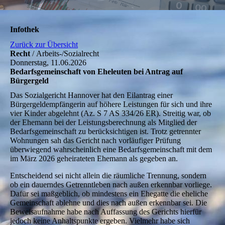
Infothek
Zurück zur Übersicht
Recht
/ Arbeits-/Sozialrecht
Donnerstag, 11.06.2026
Bedarfsgemeinschaft von Eheleuten bei Antrag auf
Bürgergeld
Das Sozialgericht Hannover hat den Eilantrag einer
Bürgergeldempfängerin auf höhere Leistungen für sich und ihre
vier Kinder abgelehnt (Az. S 7 AS 334/26 ER). Streitig war, ob
der Ehemann bei der Leistungsberechnung als Mitglied der
Bedarfsgemeinschaft zu berücksichtigen ist. Trotz getrennter
Wohnungen sah das Gericht nach vorläufiger Prüfung
überwiegend wahrscheinlich eine Bedarfsgemeinschaft mit dem
im März 2026 geheirateten Ehemann als gegeben an.
Entscheidend sei nicht allein die räumliche Trennung, sondern
ob ein dauerndes Getrenntleben nach außen erkennbar vorliege.
Dafür sei maßgeblich, ob mindestens ein Ehegatte die eheliche
Gemeinschaft ablehne und dies nach außen erkennbar sei. Die
Beweisaufnahme habe nach Auffassung des Gerichts hierfür
jedoch keine Anhaltspunkte ergeben. Vielmehr habe sich