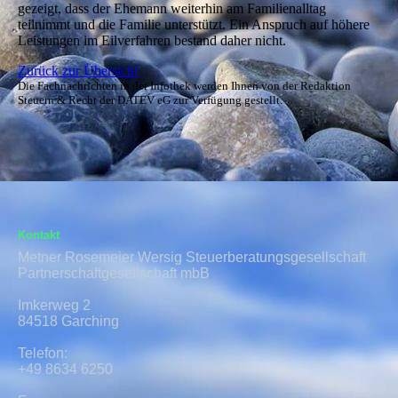
gezeigt, dass der Ehemann weiterhin am Familienalltag
teilnimmt und die Familie unterstützt. Ein Anspruch auf höhere
Leistungen im Eilverfahren bestand daher nicht.
Zurück zur Übersicht
Die Fachnachrichten in der Infothek werden Ihnen von der Redaktion
Steuern & Recht der DATEV eG zur Verfügung gestellt.
Kontakt
Metner Rosemeier Wersig Steuerberatungsgesellschaft
Partnerschaftgesellschaft mbB
Imkerweg 2
84518 Garching
Telefon:
+49 8634 6250