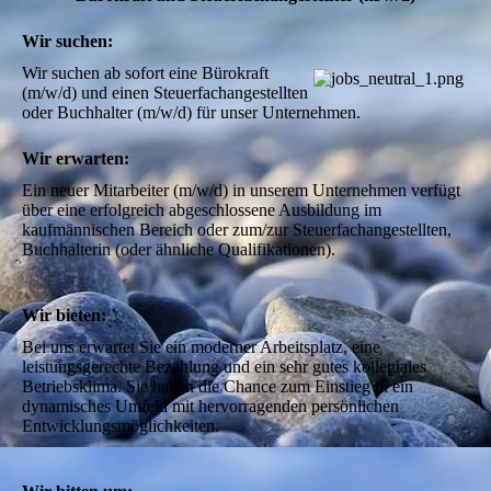
Wir suchen:
Wir suchen ab sofort eine Bürokraft 
(m/w/d) und einen Steuerfachangestellten 
oder Buchhalter (m/w/d) für unser Unternehmen. 
Wir erwarten:
Ein neuer Mitarbeiter (m/w/d) in unserem Unternehmen verfügt 
über eine erfolgreich abgeschlossene Ausbildung im 
kaufmännischen Bereich oder zum/zur Steuerfachangestellten, 
Buchhalterin (oder ähnliche Qualifikationen). 

Wir bieten:
Bei uns erwartet Sie ein moderner Arbeitsplatz, eine 
leistungsgerechte Bezahlung und ein sehr gutes kollegiales 
Betriebsklima. Sie haben die Chance zum Einstieg in ein 
dynamisches Umfeld mit hervorragenden persönlichen 
Entwicklungsmöglichkeiten.
