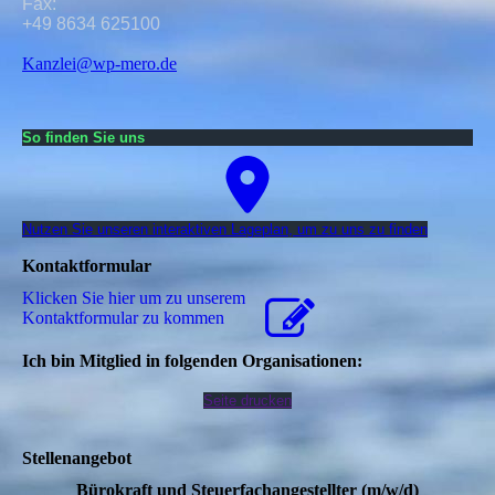
Fax:
+49 8634 625100
Kanzlei@wp-mero.de
So finden Sie uns
Nutzen Sie unseren interaktiven La­ge­plan, um zu uns zu finden
Kontaktformular
Klicken Sie hier um zu unserem
Kon­takt­for­mu­lar zu kommen
Ich bin Mitglied in folgenden Organisationen:
Seite drucken
Stellenangebot
Bürokraft und Steuerfachangestellter (m/w/d)