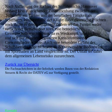
Nach Auffassung der Richter des Sozialgerichts Hannover
bestand kein ausreichender Zusammenhang zwischen der
Teilnahme am Turnier und der beruflichen Tätigkeit als
Schiffsarzt. Weder erfüllte der Kläger dabei dienstliche Pflichten
noch durfte er davon ausgehen. Zudem sei das Turnier weder
versicherter Betriebssport noch eine betriebliche
Gemeinschaftsveranstaltung, da es Wettkampfcharakter hatte
und sich nur an einen begrenzten Kreis interessierter
Crewmitglieder richtete. Auch eine besondere Gefahr des
Schiffsbetriebs liege nicht vor, da der verwendete Bodenbelag
mit Sporthallen an Land vergleichbar ist. Der Unfall sei daher
dem allgemeinen Lebensrisiko zuzurechnen.
Zurück zur Übersicht
Die Fachnachrichten in der Infothek werden Ihnen von der Redaktion
Steuern & Recht der DATEV eG zur Verfügung gestellt.
Kontakt