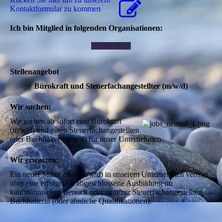
Kon­takt­for­mu­lar zu kommen
Ich bin Mitglied in folgenden Organisationen:
Seite drucken
Stellenangebot
Bürokraft und Steuerfachangestellter (m/w/d)
Wir suchen:
Wir suchen ab sofort eine Bürokraft 
(m/w/d) und einen Steuerfachangestellten 
oder Buchhalter (m/w/d) für unser Unternehmen. 
Wir erwarten:
Ein neuer Mitarbeiter (m/w/d) in unserem Unternehmen verfügt 
über eine erfolgreich abgeschlossene Ausbildung im 
kaufmännischen Bereich oder zum/zur Steuerfachangestellten, 
Buchhalterin (oder ähnliche Qualifikationen). 
