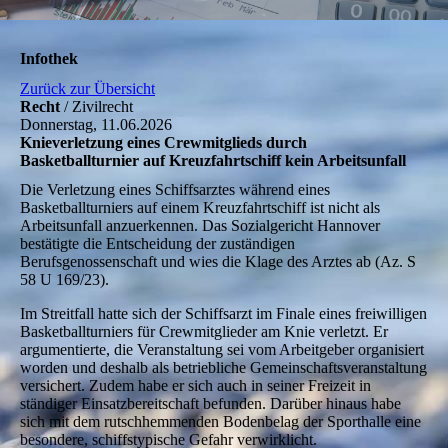
Infothek
Zurück zur Übersicht
Recht
/ Zivilrecht
Donnerstag, 11.06.2026
Knieverletzung eines Crewmitglieds durch
Basketballturnier auf Kreuzfahrtschiff kein Arbeitsunfall
Die Verletzung eines Schiffsarztes während eines
Basketballturniers auf einem Kreuzfahrtschiff ist nicht als
Arbeitsunfall anzuerkennen. Das Sozialgericht Hannover
bestätigte die Entscheidung der zuständigen
Berufsgenossenschaft und wies die Klage des Arztes ab (Az. S
58 U 169/23).
Im Streitfall hatte sich der Schiffsarzt im Finale eines freiwilligen
Basketballturniers für Crewmitglieder am Knie verletzt. Er
argumentierte, die Veranstaltung sei vom Arbeitgeber organisiert
worden und deshalb als betriebliche Gemeinschaftsveranstaltung
versichert. Zudem habe er sich auch in seiner Freizeit in
ständiger Einsatzbereitschaft befunden. Darüber hinaus habe
sich mit dem rutschhemmenden Bodenbelag der Sporthalle eine
besondere, schiffstypische Gefahr verwirklicht.