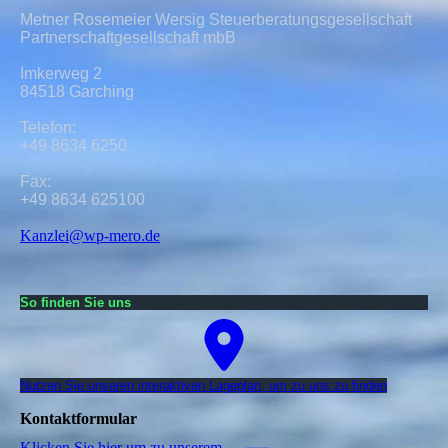
Metner Rosemeier Wersig Steuerberatungsgesellschaft
Partnerschaftgesellschaft mbB
Imkerweg 2
84518 Garching
Telefon:
+49 8634 6250
Fax:
+49 8634 625100
Kanzlei@wp-mero.de
So finden Sie uns
Nutzen Sie unseren interaktiven La­ge­plan, um zu uns zu finden
Kontaktformular
Klicken Sie hier um zu unserem